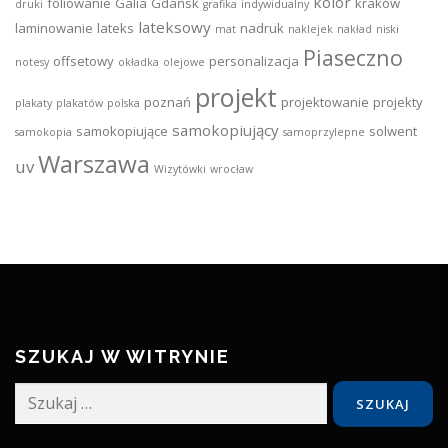
kolor
foliowanie
Galia
Gdańsk
kraków
druki
grafika
indywidualny
lateksowy
laminowanie
lateks
nadruk
mat
naklejek
nakład
niski
Piaseczno
offsetowy
personalizacja
notesy
okładka
olejowe
projekt
poznań
projektowanie
projekty
plakaty
plakatów
polska
samokopiujący
samokopiujące
solwent
samokopia
samoprzylepne
Warszawa
uv
Wizytówki
wrocław
SZUKAJ W WITRYNIE
Szukaj: