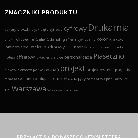
ZNACZNIKI PRODUKTU
Drukarnia
cyfrowy
bloczki
banery
błysk
cięte
cyfrowe
kolor
foliowanie
Galia
Gdańsk
kraków
druki
grafika
indywidualny
lateksowy
laminowanie
lateks
nadruk
mat
naklejek
nakład
niski
Piaseczno
offsetowy
personalizacja
notesy
okładka
olejowe
projekt
poznań
projektowanie
projekty
plakaty
plakatów
polska
samokopiujący
samokopiujące
solwent
samokopia
samoprzylepne
Warszawa
uv
Wizytówki
wrocław
PRZYŁĄCZ SIĘ DO NASZEGO NEWSLETTERA