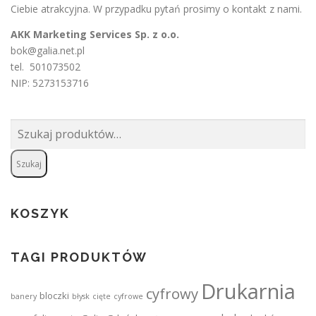
Ciebie atrakcyjna. W przypadku pytań prosimy o
kontakt
z nami.
AKK Marketing Services Sp. z o.o.
bok@galia.net.pl
tel. 501073502
NIP: 5273153716
Szukaj:
Szukaj
KOSZYK
TAGI PRODUKTÓW
Drukarnia
cyfrowy
bloczki
banery
błysk
cięte
cyfrowe