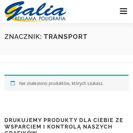
Przejdź
do
Menu
treści
OFERTA
PRODUKTY
SKLEP
DRUKARNIA
ZNACZNIK:
TRANSPORT
PRODUKCJA
POMOC
MOJE KONTO
KONTAKT
Nie znaleziono produktów, których szukasz.
DRUKUJEMY PRODUKTY DLA CIEBIE ZE
WSPARCIEM I KONTROLĄ NASZYCH