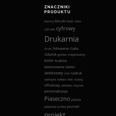
ZNACZNIKI
PRODUKTU
bloczki
banery
błysk
cięte
cyfrowy
cyfrowe
Drukarnia
foliowanie
Galia
druki
Gdańsk
grafika
indywidualny
kolor
kraków
laminowanie
lateks
lateksowy
nadruk
mat
naklejek
nakład
niski
notesy
offsetowy
okładka
olejowe
personalizacja
Piaseczno
plakaty
poznań
plakatów
polska
projekt