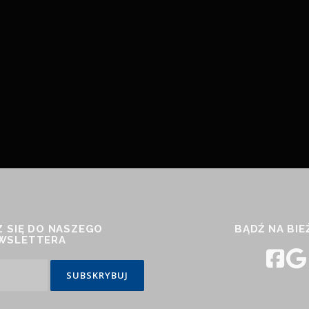
 SIĘ DO NASZEGO
BĄDŹ NA BI
WSLETTERA