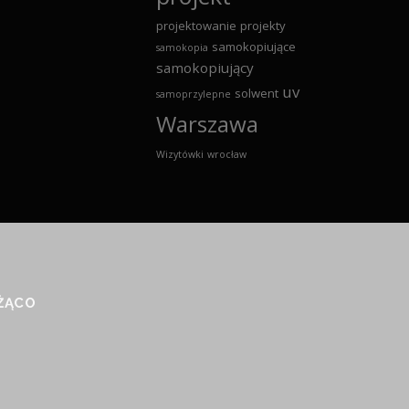
projektowanie
projekty
samokopiujące
samokopia
samokopiujący
uv
solwent
samoprzylepne
Warszawa
Wizytówki
wrocław
EŻĄCO