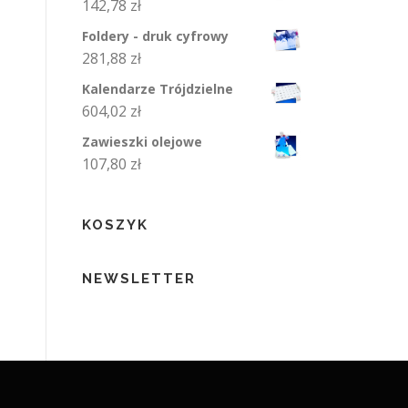
142,78
zł
Foldery - druk cyfrowy
281,88
zł
Kalendarze Trójdzielne
604,02
zł
Zawieszki olejowe
107,80
zł
KOSZYK
NEWSLETTER