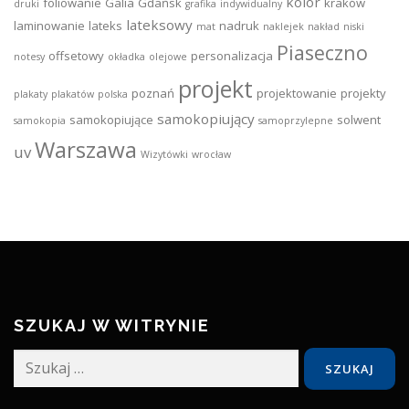
kolor
foliowanie
Galia
Gdańsk
kraków
druki
grafika
indywidualny
lateksowy
laminowanie
lateks
nadruk
mat
naklejek
nakład
niski
Piaseczno
offsetowy
personalizacja
notesy
okładka
olejowe
projekt
poznań
projektowanie
projekty
plakaty
plakatów
polska
samokopiujący
samokopiujące
solwent
samokopia
samoprzylepne
Warszawa
uv
Wizytówki
wrocław
SZUKAJ W WITRYNIE
Szukaj: