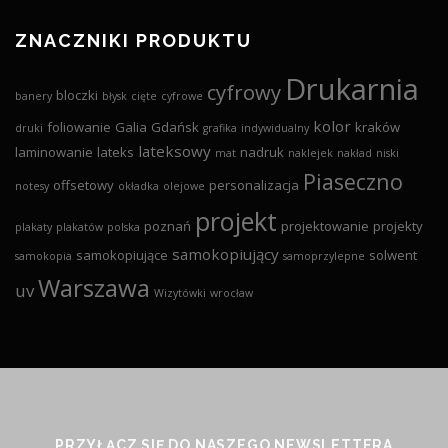
ZNACZNIKI PRODUKTU
Drukarnia
cyfrowy
bloczki
banery
błysk
cięte
cyfrowe
kolor
foliowanie
Galia
Gdańsk
kraków
druki
grafika
indywidualny
lateksowy
laminowanie
lateks
nadruk
mat
naklejek
nakład
niski
Piaseczno
offsetowy
personalizacja
notesy
okładka
olejowe
projekt
poznań
projektowanie
projekty
plakaty
plakatów
polska
samokopiujący
samokopiujące
solwent
samokopia
samoprzylepne
Warszawa
uv
Wizytówki
wrocław
PRZYŁĄCZ SIĘ DO NASZEGO NEWSLETTERA