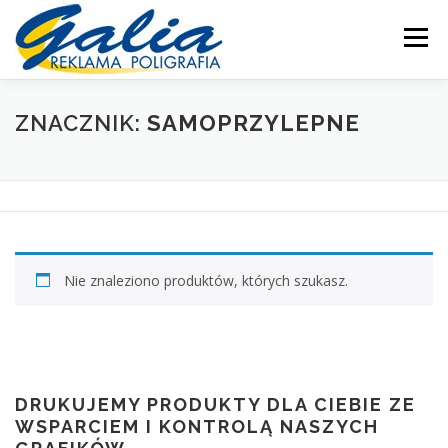
Przejdź
do
Menu
treści
OFERTA
PRODUKTY
SKLEP
DRUKARNIA
ZNACZNIK:
SAMOPRZYLEPNE
PRODUKCJA
POMOC
MOJE KONTO
KONTAKT
Nie znaleziono produktów, których szukasz.
DRUKUJEMY PRODUKTY DLA CIEBIE ZE
WSPARCIEM I KONTROLĄ NASZYCH