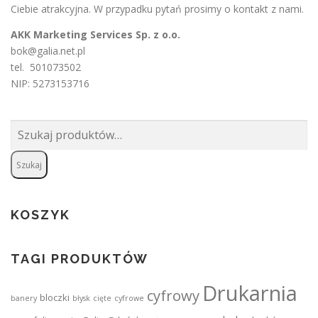
Ciebie atrakcyjna. W przypadku pytań prosimy o
kontakt
z nami.
AKK Marketing Services Sp. z o.o.
bok@galia.net.pl
tel. 501073502
NIP: 5273153716
Szukaj:
Szukaj
KOSZYK
TAGI PRODUKTÓW
Drukarnia
cyfrowy
bloczki
banery
błysk
cięte
cyfrowe