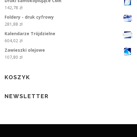
Druki samokopiujące CMR
142,78
zł
Foldery - druk cyfrowy
281,88
zł
Kalendarze Trójdzielne
604,02
zł
Zawieszki olejowe
107,80
zł
KOSZYK
NEWSLETTER