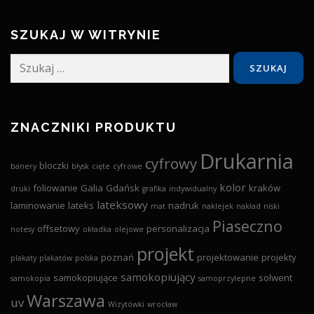
SZUKAJ W WITRYNIE
Szukaj:
ZNACZNIKI PRODUKTU
Drukarnia
cyfrowy
bloczki
banery
błysk
cięte
cyfrowe
kolor
foliowanie
Galia
Gdańsk
kraków
druki
grafika
indywidualny
lateksowy
laminowanie
lateks
nadruk
mat
naklejek
nakład
niski
Piaseczno
offsetowy
personalizacja
notesy
okładka
olejowe
projekt
poznań
projektowanie
projekty
plakaty
plakatów
polska
samokopiujący
samokopiujące
solwent
samokopia
samoprzylepne
Warszawa
uv
Wizytówki
wrocław