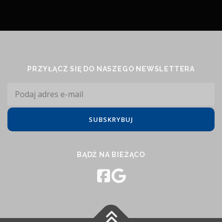
PRZYŁĄCZ SIĘ DO NASZEGO NEWSLETTERA
BĄDŹ NA BIEŻĄCO