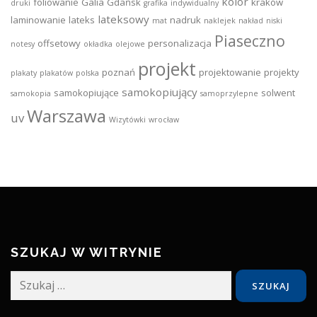
kolor
foliowanie
Galia
Gdańsk
kraków
druki
grafika
indywidualny
lateksowy
laminowanie
lateks
nadruk
mat
naklejek
nakład
niski
Piaseczno
offsetowy
personalizacja
notesy
okładka
olejowe
projekt
poznań
projektowanie
projekty
plakaty
plakatów
polska
samokopiujący
samokopiujące
solwent
samokopia
samoprzylepne
Warszawa
uv
Wizytówki
wrocław
SZUKAJ W WITRYNIE
Szukaj: