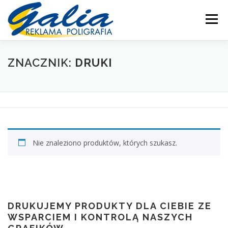
Przejdź
do
Menu
treści
OFERTA
PRODUKTY
SKLEP
DRUKARNIA
ZNACZNIK:
DRUKI
PRODUKCJA
POMOC
MOJE KONTO
KONTAKT
Nie znaleziono produktów, których szukasz.
DRUKUJEMY PRODUKTY DLA CIEBIE ZE
WSPARCIEM I KONTROLĄ NASZYCH