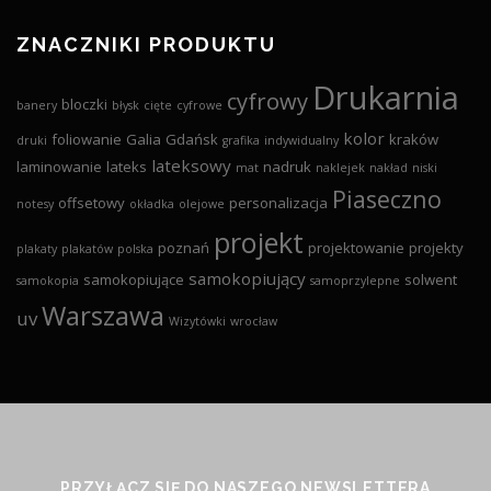
ZNACZNIKI PRODUKTU
Drukarnia
cyfrowy
bloczki
banery
błysk
cięte
cyfrowe
kolor
foliowanie
Galia
Gdańsk
kraków
druki
grafika
indywidualny
lateksowy
laminowanie
lateks
nadruk
mat
naklejek
nakład
niski
Piaseczno
offsetowy
personalizacja
notesy
okładka
olejowe
projekt
poznań
projektowanie
projekty
plakaty
plakatów
polska
samokopiujący
samokopiujące
solwent
samokopia
samoprzylepne
Warszawa
uv
Wizytówki
wrocław
PRZYŁĄCZ SIĘ DO NASZEGO NEWSLETTERA