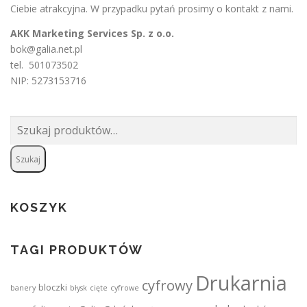
Ciebie atrakcyjna. W przypadku pytań prosimy o
kontakt
z nami.
AKK Marketing Services Sp. z o.o.
bok@galia.net.pl
tel. 501073502
NIP: 5273153716
Szukaj:
Szukaj
KOSZYK
TAGI PRODUKTÓW
Drukarnia
cyfrowy
bloczki
banery
błysk
cięte
cyfrowe