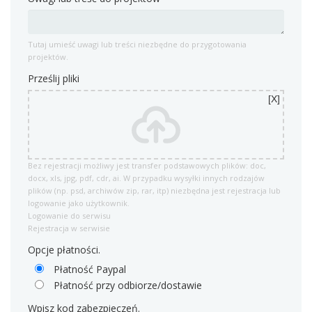
Tutaj umieść uwagi lub treści niezbędne do przygotowania
projektów.
Prześlij pliki
Bez rejestracji możliwy jest transfer podstawowych plików: doc,
docx, xls, jpg, pdf, cdr, ai. W przypadku wysyłki innych rodzajów
plików (np. psd, archiwów zip, rar, itp) niezbędna jest rejestracja lub
logowanie jako użytkownik.
Logowanie do serwisu
Rejestracja w serwisie
Opcje płatności.
Płatność Paypal
Płatność przy odbiorze/dostawie
Wpisz kod zabezpieczeń.