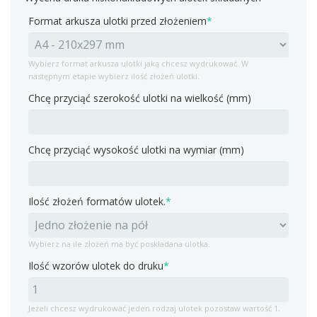
Format arkusza ulotki przed złożeniem
*
Wybierz format arkusza ulotki jaką chcesz wydrukować. W
następnym etapie wybierz ilość złożeń ulotki.
Chcę przyciąć szerokość ulotki na wielkość (mm)
Chcę przyciąć wysokość ulotki na wymiar (mm)
Ilość złożeń formatów ulotek.
*
Wybierz na ile złożeń ma być poskładana ulotka.
Ilość wzorów ulotek do druku
*
Jeżeli chcesz wydrukować jeden rodzaj ulotek pozostaw wartość 1.