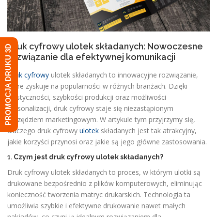
Druk cyfrowy ulotek składanych: Nowoczesne
PROMOCJA DRUKU 3D
rozwiązanie dla efektywnej komunikacji
Druk cyfrowy
ulotek składanych to innowacyjne rozwiązanie,
które zyskuje na popularności w różnych branżach. Dzięki
elastyczności, szybkości produkcji oraz możliwości
personalizacji, druk cyfrowy staje się niezastąpionym
narzędziem marketingowym. W artykule tym przyjrzymy się,
dlaczego druk cyfrowy
ulotek
składanych jest tak atrakcyjny,
jakie korzyści przynosi oraz jakie są jego główne zastosowania.
1.
Czym jest druk cyfrowy ulotek składanych?
Druk cyfrowy ulotek składanych to proces, w którym ulotki są
drukowane bezpośrednio z plików komputerowych, eliminując
konieczność tworzenia matryc drukarskich. Technologia ta
umożliwia szybkie i efektywne drukowanie nawet małych
nakładów, co czyni ją idealnym rozwiązaniem dla