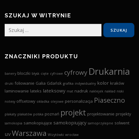
SZUKAJ W WITRYNIE
Szukaj:
ZNACZNIKI PRODUKTU
Drukarnia
cyfrowy
bloczki
banery
błysk
cięte
cyfrowe
kolor
foliowanie
Galia
Gdańsk
kraków
druki
grafika
indywidualny
lateksowy
laminowanie
lateks
nadruk
mat
naklejek
nakład
niski
Piaseczno
offsetowy
personalizacja
notesy
okładka
olejowe
projekt
poznań
projektowanie
projekty
plakaty
plakatów
polska
samokopiujący
samokopiujące
solwent
samokopia
samoprzylepne
Warszawa
uv
Wizytówki
wrocław