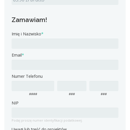
Zamawiam!
Imię i Nazwisko
*
Email
*
Numer Telefonu
####
###
###
NIP
Podaj proszę numer identyfikacji podatkowej.
Uwagi lub treść do projektów