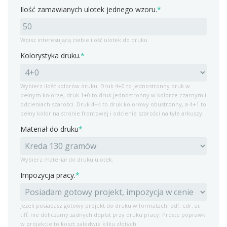
Ilość zamawianych ulotek jednego wzoru.
*
Wpisz interesującą ciebie ilość ulotek do druku.
Kolorystyka druku.
*
Wybierz ilość kolorów druku. Druk 4+0 to jednostronny druk w
pełnym kolorze, druk 1+0 to druk jednostronny w kolorze czarnym i
odcieniach szarości. Druk 4+4 to druk kolorowy obustronny, a 4+1 to
pełny kolor na stronie frontowej i odcienie szarości na tyle arkuszy.
Materiał do druku
*
Wybierz materiał do druku ulotek.
Impozycja pracy.
*
Jeżeli posiadasz gotowy projekt do druku w formatach: pdf, cdr, ai,
tiff, nie doliczamy żadnych dopłat przy druku pracy. Proste poprawki
w projekcie to koszt zaledwie kilku złotych.