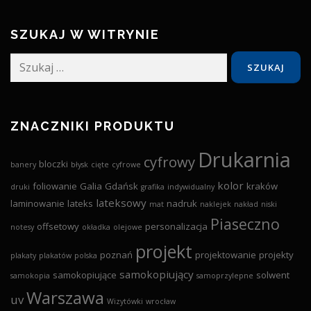
SZUKAJ W WITRYNIE
Szukaj:
ZNACZNIKI PRODUKTU
Drukarnia
cyfrowy
bloczki
banery
błysk
cięte
cyfrowe
kolor
foliowanie
Galia
Gdańsk
kraków
druki
grafika
indywidualny
lateksowy
laminowanie
lateks
nadruk
mat
naklejek
nakład
niski
Piaseczno
offsetowy
personalizacja
notesy
okładka
olejowe
projekt
poznań
projektowanie
projekty
plakaty
plakatów
polska
samokopiujący
samokopiujące
solwent
samokopia
samoprzylepne
Warszawa
uv
Wizytówki
wrocław