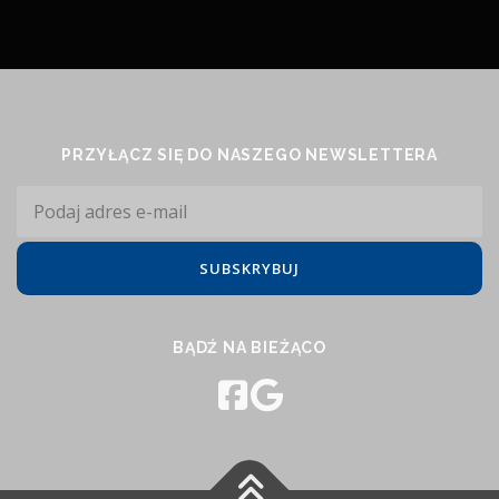
PRZYŁĄCZ SIĘ DO NASZEGO NEWSLETTERA
BĄDŹ NA BIEŻĄCO