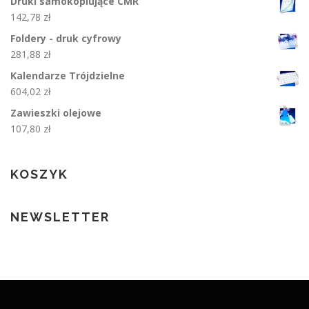
Druki samokopiujące CMR
142,78
zł
Foldery - druk cyfrowy
281,88
zł
Kalendarze Trójdzielne
604,02
zł
Zawieszki olejowe
107,80
zł
KOSZYK
NEWSLETTER