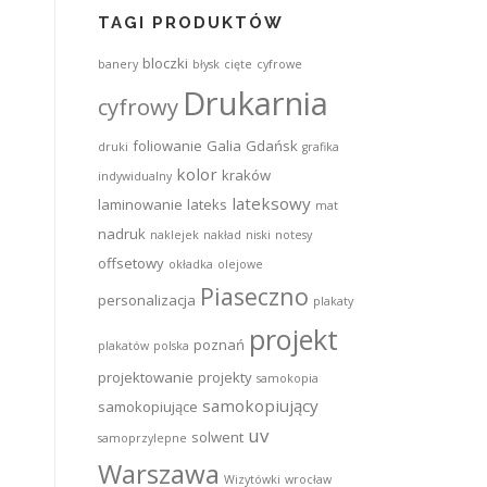
TAGI PRODUKTÓW
bloczki
banery
błysk
cięte
cyfrowe
Drukarnia
cyfrowy
foliowanie
Galia
Gdańsk
druki
grafika
kolor
kraków
indywidualny
lateksowy
laminowanie
lateks
mat
nadruk
naklejek
nakład
niski
notesy
offsetowy
okładka
olejowe
Piaseczno
personalizacja
plakaty
projekt
poznań
plakatów
polska
projektowanie
projekty
samokopia
samokopiujący
samokopiujące
uv
solwent
samoprzylepne
Warszawa
Wizytówki
wrocław