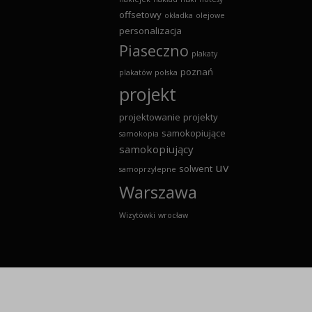
offsetowy
okładka
olejowe
personalizacja
Piaseczno
plakaty
poznań
plakatów
polska
projekt
projektowanie
projekty
samokopiujące
samokopia
samokopiujący
uv
solwent
samoprzylepne
Warszawa
Wizytówki
wrocław