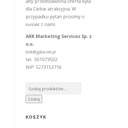
aby przedstawiona oferta była
dla Ciebie atrakcyjna. W
przypadku pytań prosimy o
z nami.
kontakt
AKK Marketing Services Sp. z
o.o.
bok@galia.net.pl
tel. 501073502
NIP: 5273153716
Szukaj:
Szukaj
KOSZYK