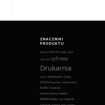
ZNACZNIKI
PRODUKTU
bloczki
banery
błysk
cięte
cyfrowy
cyfrowe
Drukarnia
foliowanie
Galia
druki
Gdańsk
grafika
indywidualny
kolor
kraków
laminowanie
lateks
lateksowy
nadruk
mat
naklejek
nakład
niski
notesy