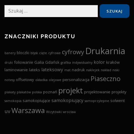
Szukaj:
ZNACZNIKI PRODUKTU
Drukarnia
cyfrowy
bloczki
banery
błysk
cięte
cyfrowe
kolor
foliowanie
Galia
Gdańsk
kraków
druki
grafika
indywidualny
lateksowy
laminowanie
lateks
nadruk
mat
naklejek
nakład
niski
Piaseczno
offsetowy
personalizacja
notesy
okładka
olejowe
projekt
poznań
projektowanie
projekty
plakaty
plakatów
polska
samokopiujący
samokopiujące
solwent
samokopia
samoprzylepne
Warszawa
uv
Wizytówki
wrocław