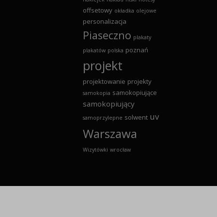
offsetowy
okładka
olejowe
personalizacja
Piaseczno
plakaty
poznań
plakatów
polska
projekt
projektowanie
projekty
samokopiujące
samokopia
samokopiujący
uv
solwent
samoprzylepne
Warszawa
Wizytówki
wrocław