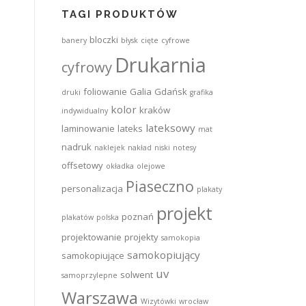
TAGI PRODUKTÓW
bloczki
banery
błysk
cięte
cyfrowe
Drukarnia
cyfrowy
foliowanie
Galia
Gdańsk
druki
grafika
kolor
kraków
indywidualny
lateksowy
laminowanie
lateks
mat
nadruk
naklejek
nakład
niski
notesy
offsetowy
okładka
olejowe
Piaseczno
personalizacja
plakaty
projekt
poznań
plakatów
polska
projektowanie
projekty
samokopia
samokopiujący
samokopiujące
uv
solwent
samoprzylepne
Warszawa
Wizytówki
wrocław