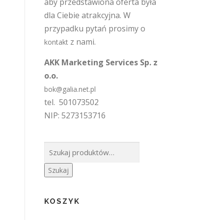
aby przedstawiona oferta była
dla Ciebie atrakcyjna. W
przypadku pytań prosimy o
z nami.
kontakt
AKK Marketing Services Sp. z
o.o.
bok@galia.net.pl
tel. 501073502
NIP: 5273153716
Szukaj:
Szukaj
KOSZYK