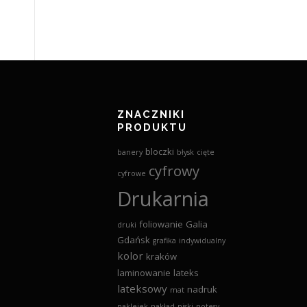
ZNACZNIKI
PRODUKTU
bloczki
banery
błysk
cięte
cyfrowy
cyfrowe
Drukarnia
foliowanie
Galia
druki
Gdańsk
grafika
indywidualny
kolor
kraków
laminowanie
lateks
lateksowy
nadruk
mat
naklejek
nakład
niski
notesy