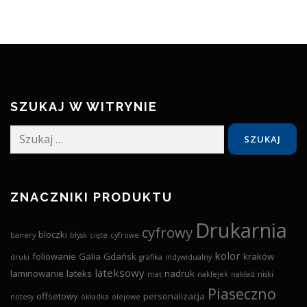
SZUKAJ W WITRYNIE
Szukaj:
ZNACZNIKI PRODUKTU
Drukarnia
cyfrowy
bloczki
banery
błysk
cięte
cyfrowe
kolor
foliowanie
Galia
Gdańsk
kraków
druki
grafika
indywidualny
lateksowy
laminowanie
lateks
nadruk
mat
naklejek
nakład
niski
Piaseczno
offsetowy
personalizacja
notesy
okładka
olejowe