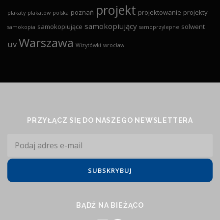
projekt
poznań
projektowanie
projekty
plakaty
plakatów
polska
samokopiujący
samokopiujące
solwent
samokopia
samoprzylepne
Warszawa
uv
Wizytówki
wrocław
PRZYŁĄCZ SIĘ DO NASZEGO NEWSLETTERA
BĄDŹ NA BIEŻĄCO