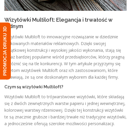
Wizytówki Multiloft: Elegancja i trwałość w
jednym
PROMOCJA DRUKU 3D
Wizytówki Multiloft to innowacyjne rozwiązanie w dziedzinie
drukowanych materiałów reklamowych. Dzięki swojej
wyjątkowej konstrukcji i wysokiej jakości wykonania, stają się
coraz bardziej popularne wśród przedsiębiorców, którzy pragną
wyróżnić się na tle konkurencji. W tym artykule przyjrzymy się
zaletom wizytówek Multiloft oraz ich zastosowaniom, które
sprawiają, że są one doskonałym wyborem dla każdej firmy.
Czym są wizytówki Multiloft?
Wizytówki Multiloft to trójwarstwowe wizytówki, które składają
się z dwóch zewnętrznych warstw papieru i jednej wewnętrznej,
kolorowej warstwy rdzeniowej. Dzięki tej konstrukcji wizytówki
te są znacznie grubsze i bardziej trwałe niż tradycyjne wizytówki,
a jednocześnie oferują szerokie możliwości personalizacji.