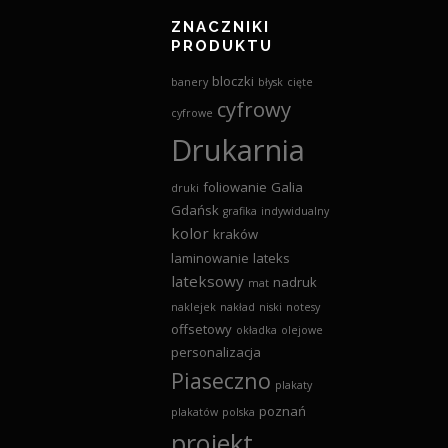
ZNACZNIKI
PRODUKTU
bloczki
banery
błysk
cięte
cyfrowy
cyfrowe
Drukarnia
foliowanie
Galia
druki
Gdańsk
grafika
indywidualny
kolor
kraków
laminowanie
lateks
lateksowy
nadruk
mat
naklejek
nakład
niski
notesy
offsetowy
okładka
olejowe
personalizacja
Piaseczno
plakaty
poznań
plakatów
polska
projekt