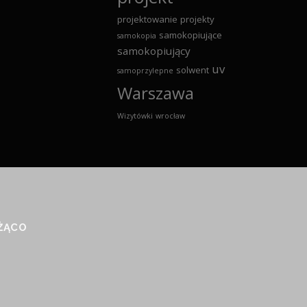
projektowanie
projekty
samokopiujące
samokopia
samokopiujący
uv
solwent
samoprzylepne
Warszawa
Wizytówki
wrocław
EŻĄCO