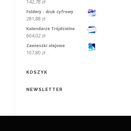
142,78
zł
Foldery - druk cyfrowy
281,88
zł
Kalendarze Trójdzielne
604,02
zł
Zawieszki olejowe
107,80
zł
KOSZYK
NEWSLETTER