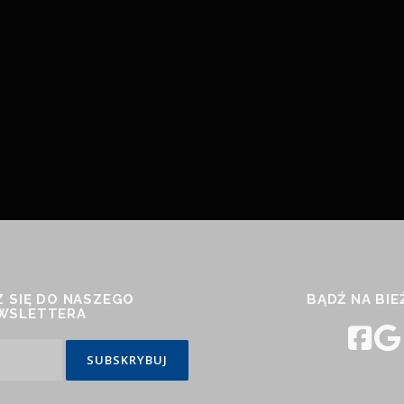
 SIĘ DO NASZEGO
BĄDŹ NA BI
WSLETTERA