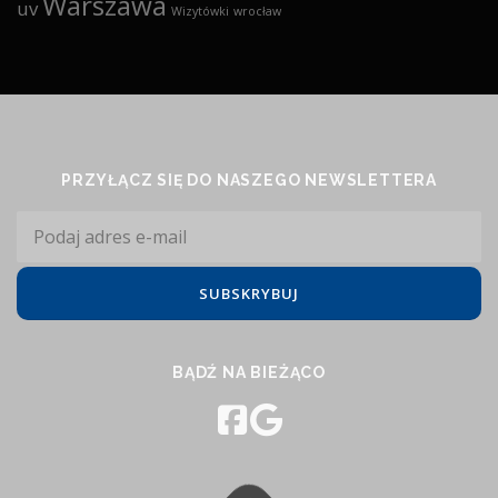
Warszawa
uv
Wizytówki
wrocław
PRZYŁĄCZ SIĘ DO NASZEGO NEWSLETTERA
BĄDŹ NA BIEŻĄCO