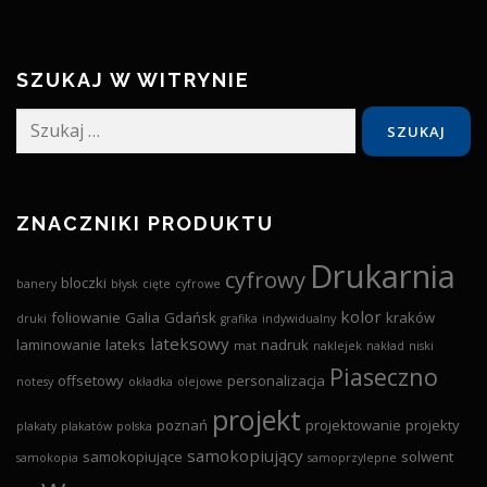
SZUKAJ W WITRYNIE
Szukaj:
ZNACZNIKI PRODUKTU
Drukarnia
cyfrowy
bloczki
banery
błysk
cięte
cyfrowe
kolor
foliowanie
Galia
Gdańsk
kraków
druki
grafika
indywidualny
lateksowy
laminowanie
lateks
nadruk
mat
naklejek
nakład
niski
Piaseczno
offsetowy
personalizacja
notesy
okładka
olejowe
projekt
poznań
projektowanie
projekty
plakaty
plakatów
polska
samokopiujący
samokopiujące
solwent
samokopia
samoprzylepne