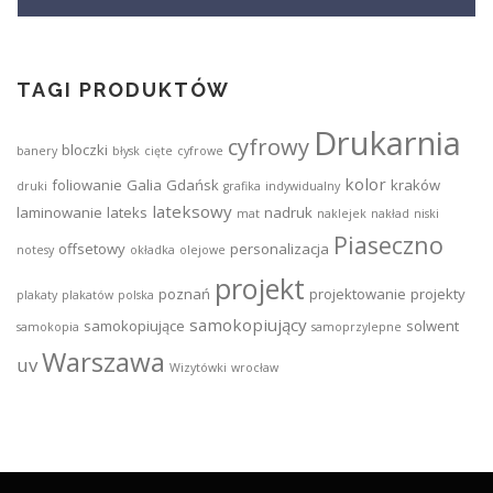
TAGI PRODUKTÓW
Drukarnia
cyfrowy
bloczki
banery
błysk
cięte
cyfrowe
kolor
foliowanie
Galia
Gdańsk
kraków
druki
grafika
indywidualny
lateksowy
laminowanie
lateks
nadruk
mat
naklejek
nakład
niski
Piaseczno
offsetowy
personalizacja
notesy
okładka
olejowe
projekt
poznań
projektowanie
projekty
plakaty
plakatów
polska
samokopiujący
samokopiujące
solwent
samokopia
samoprzylepne
Warszawa
uv
Wizytówki
wrocław