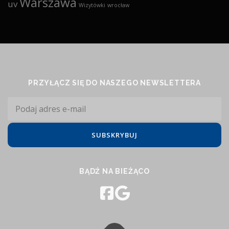
Warszawa
uv
Wizytówki
wrocław
PRZYŁĄCZ SIĘ DO NASZEGO NEWSLETTERA
BĄDŹ NA BIEŻĄCO