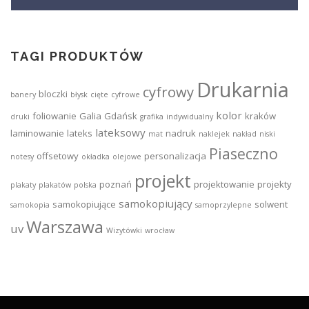
TAGI PRODUKTÓW
Drukarnia
cyfrowy
bloczki
banery
błysk
cięte
cyfrowe
kolor
foliowanie
Galia
Gdańsk
kraków
druki
grafika
indywidualny
lateksowy
laminowanie
lateks
nadruk
mat
naklejek
nakład
niski
Piaseczno
offsetowy
personalizacja
notesy
okładka
olejowe
projekt
poznań
projektowanie
projekty
plakaty
plakatów
polska
samokopiujący
samokopiujące
solwent
samokopia
samoprzylepne
Warszawa
uv
Wizytówki
wrocław