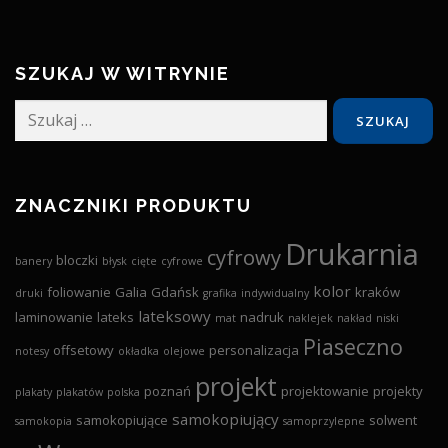
SZUKAJ W WITRYNIE
Szukaj:
ZNACZNIKI PRODUKTU
Drukarnia
cyfrowy
bloczki
banery
błysk
cięte
cyfrowe
kolor
foliowanie
Galia
Gdańsk
kraków
druki
grafika
indywidualny
lateksowy
laminowanie
lateks
nadruk
mat
naklejek
nakład
niski
Piaseczno
offsetowy
personalizacja
notesy
okładka
olejowe
projekt
poznań
projektowanie
projekty
plakaty
plakatów
polska
samokopiujący
samokopiujące
solwent
samokopia
samoprzylepne