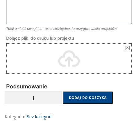
Tutaj umieść uwagi lub treści niezbędne do przygotowania projektów.
Dołącz pliki do druku lub projektu
Podsumowanie
ilość
DODAJ DO KOSZYKA
Druk
folii
OWV
Kategoria:
Bez kategorii