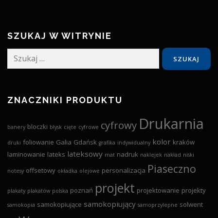
SZUKAJ W WITRYNIE
Szukaj:
ZNACZNIKI PRODUKTU
Drukarnia
cyfrowy
bloczki
banery
błysk
cięte
cyfrowe
kolor
foliowanie
Galia
Gdańsk
kraków
druki
grafika
indywidualny
lateksowy
laminowanie
lateks
nadruk
mat
naklejek
nakład
niski
Piaseczno
offsetowy
personalizacja
notesy
okładka
olejowe
projekt
poznań
projektowanie
projekty
plakaty
plakatów
polska
samokopiujący
samokopiujące
solwent
samokopia
samoprzylepne