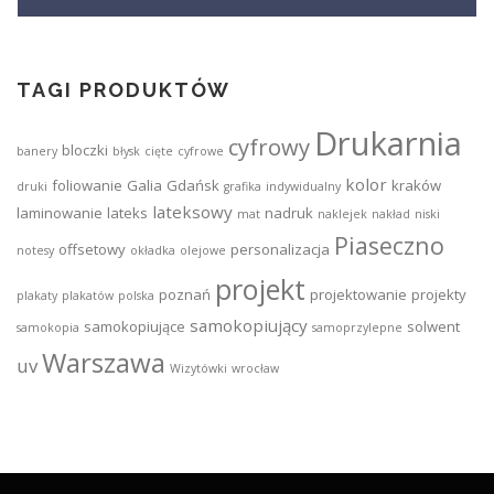
TAGI PRODUKTÓW
Drukarnia
cyfrowy
bloczki
banery
błysk
cięte
cyfrowe
kolor
foliowanie
Galia
Gdańsk
kraków
druki
grafika
indywidualny
lateksowy
laminowanie
lateks
nadruk
mat
naklejek
nakład
niski
Piaseczno
offsetowy
personalizacja
notesy
okładka
olejowe
projekt
poznań
projektowanie
projekty
plakaty
plakatów
polska
samokopiujący
samokopiujące
solwent
samokopia
samoprzylepne
Warszawa
uv
Wizytówki
wrocław