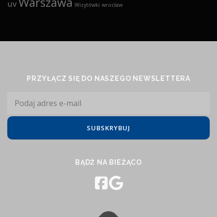
Warszawa
uv
Wizytówki
wrocław
PRZYŁĄCZ SIĘ DO NASZEGO NEWSLETTERA
BĄDŹ NA BIEŻĄCO