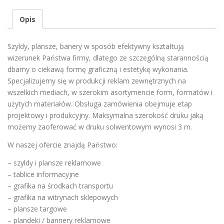
zakup
poprzedzony
Opis
wyceną
Szyldy, plansze, banery w sposób efektywny kształtują
wizerunek Państwa firmy, dlatego ze szczególną starannością
dbamy o ciekawą formę graficzną i estetykę wykonania.
Specjalizujemy się w produkcji reklam zewnętrznych na
wszelkich mediach, w szerokim asortymencie form, formatów i
użytych materiałów. Obsługa zamówienia obejmuje etap
projektowy i produkcyjny. Maksymalna szerokość druku jaką
możemy zaoferować w druku solwentowym wynosi 3 m.
W naszej ofercie znajdą Państwo:
– szyldy i plansze reklamowe
– tablice informacyjne
– grafika na środkach transportu
– grafika na witrynach sklepowych
– plansze targowe
– plandeki / bannery reklamowe