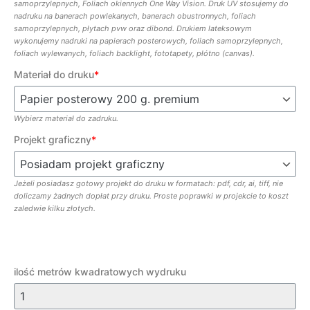
samoprzylepnych, Foliach okiennych One Way Vision. Druk UV stosujemy do
nadruku na banerach powlekanych, banerach obustronnych, foliach
samoprzylepnych, płytach pvw oraz dibond. Drukiem lateksowym
wykonujemy nadruki na papierach posterowych, foliach samoprzylepnych,
foliach wylewanych, foliach backlight, fototapety, płótno (canvas).
Materiał do druku
*
Wybierz materiał do zadruku.
Projekt graficzny
*
Jeżeli posiadasz gotowy projekt do druku w formatach: pdf, cdr, ai, tiff, nie
doliczamy żadnych dopłat przy druku. Proste poprawki w projekcie to koszt
zaledwie kilku złotych.
ilość metrów kwadratowych wydruku