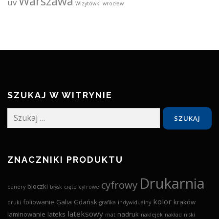
Warszawa
uv
Wizytówki
wrocław
SZUKAJ W WITRYNIE
Szukaj:
ZNACZNIKI PRODUKTU
Drukarnia
cyfrowy
bloczki
banery
błysk
cięte
cyfrowe
kolor
foliowanie
Galia
Gdańsk
kraków
druki
grafika
indywidualny
lateksowy
laminowanie
lateks
nadruk
mat
naklejek
nakład
niski