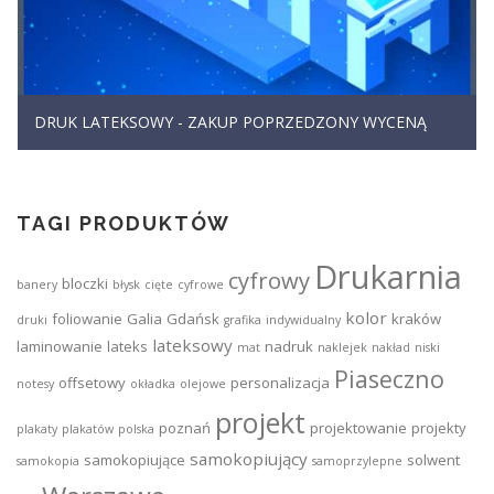
DRUK LATEKSOWY - ZAKUP POPRZEDZONY WYCENĄ
TAGI PRODUKTÓW
Drukarnia
cyfrowy
bloczki
banery
błysk
cięte
cyfrowe
kolor
foliowanie
Galia
Gdańsk
kraków
druki
grafika
indywidualny
lateksowy
laminowanie
lateks
nadruk
mat
naklejek
nakład
niski
Piaseczno
offsetowy
personalizacja
notesy
okładka
olejowe
projekt
poznań
projektowanie
projekty
plakaty
plakatów
polska
samokopiujący
samokopiujące
solwent
samokopia
samoprzylepne