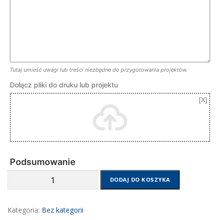
Tutaj umieść uwagi lub treści niezbędne do przygotowania projektów.
Dołącz pliki do druku lub projektu
Podsumowanie
ilość
DODAJ DO KOSZYKA
Druk
solwentowy
-
Kategoria:
Bez kategorii