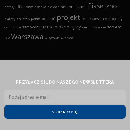
Piaseczno
offsetowy
personalizacja
notesy
okładka
olejowe
projekt
poznań
projektowanie
projekty
plakaty
plakatów
polska
samokopiujący
samokopiujące
solwent
samokopia
samoprzylepne
Warszawa
uv
Wizytówki
wrocław
PRZYŁĄCZ SIĘ DO NASZEGO NEWSLETTERA