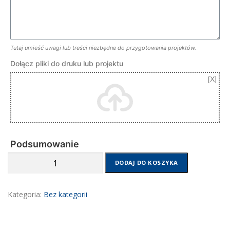
Tutaj umieść uwagi lub treści niezbędne do przygotowania projektów.
Dołącz pliki do druku lub projektu
Podsumowanie
ilość
DODAJ DO KOSZYKA
Druk
toreb
papierowych
Kategoria:
Bez kategorii