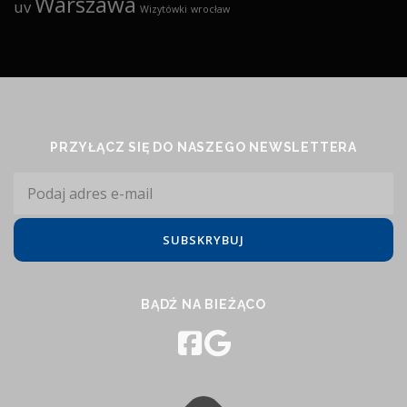
Warszawa
uv
Wizytówki
wrocław
PRZYŁĄCZ SIĘ DO NASZEGO NEWSLETTERA
BĄDŹ NA BIEŻĄCO