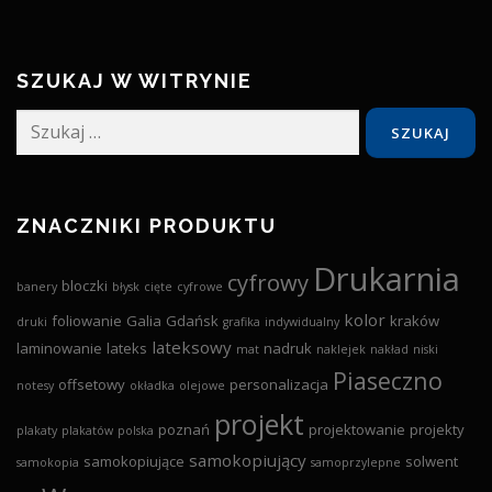
SZUKAJ W WITRYNIE
Szukaj:
ZNACZNIKI PRODUKTU
Drukarnia
cyfrowy
bloczki
banery
błysk
cięte
cyfrowe
kolor
foliowanie
Galia
Gdańsk
kraków
druki
grafika
indywidualny
lateksowy
laminowanie
lateks
nadruk
mat
naklejek
nakład
niski
Piaseczno
offsetowy
personalizacja
notesy
okładka
olejowe
projekt
poznań
projektowanie
projekty
plakaty
plakatów
polska
samokopiujący
samokopiujące
solwent
samokopia
samoprzylepne