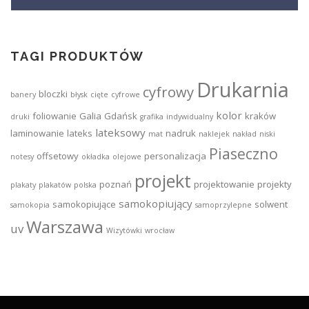
TAGI PRODUKTÓW
Drukarnia
cyfrowy
bloczki
banery
błysk
cięte
cyfrowe
kolor
foliowanie
Galia
Gdańsk
kraków
druki
grafika
indywidualny
lateksowy
laminowanie
lateks
nadruk
mat
naklejek
nakład
niski
Piaseczno
offsetowy
personalizacja
notesy
okładka
olejowe
projekt
poznań
projektowanie
projekty
plakaty
plakatów
polska
samokopiujący
samokopiujące
solwent
samokopia
samoprzylepne
Warszawa
uv
Wizytówki
wrocław