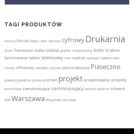
TAGI PRODUKTÓW
Drukarnia
cyfrowy
bloczki
banery
błysk
cięte
cyfrowe
kolor
foliowanie
Galia
Gdańsk
kraków
druki
grafika
indywidualny
lateksowy
laminowanie
lateks
nadruk
mat
naklejek
nakład
niski
Piaseczno
offsetowy
personalizacja
notesy
okładka
olejowe
projekt
poznań
projektowanie
projekty
plakaty
plakatów
polska
samokopiujący
samokopiujące
solwent
samokopia
samoprzylepne
Warszawa
uv
Wizytówki
wrocław