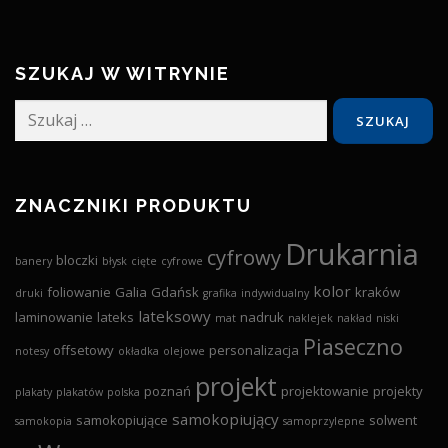
SZUKAJ W WITRYNIE
Szukaj:
ZNACZNIKI PRODUKTU
Drukarnia
cyfrowy
bloczki
banery
błysk
cięte
cyfrowe
kolor
foliowanie
Galia
Gdańsk
kraków
druki
grafika
indywidualny
lateksowy
laminowanie
lateks
nadruk
mat
naklejek
nakład
niski
Piaseczno
offsetowy
personalizacja
notesy
okładka
olejowe
projekt
poznań
projektowanie
projekty
plakaty
plakatów
polska
samokopiujący
samokopiujące
solwent
samokopia
samoprzylepne