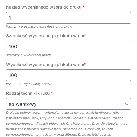
Nakład wycenianego wzoru do druku.
*
Wpisz interesującą ciebie ilość wydruków.
Szerokość wycenianego plakatu w cm
*
szerokość wycenianej pracy.
Wysokość wycenianego plakatu w cm
*
wysokość wycenianej pracy.
Rodzaj techniki druku.
*
Drukiem solwentowym wykonujem nadruk na: banerach laminowanych,
papierach Blue Back, Citylight, banerach BlockOut, siatkach Mesh, foliach
samoprzylepnych, Foliach okiennych One Way Vision. Druk UV stosujemy do
nadruku na banerach powlekanych, banerach obustronnych, foliach
samoprzylepnych, płytach pvw oraz dibond. Drukiem lateksowym