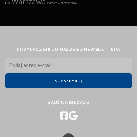
Warszawa
uv
Wizytówki
wrocław
PRZYŁĄCZ SIĘ DO NASZEGO NEWSLETTERA
BĄDŹ NA BIEŻĄCO