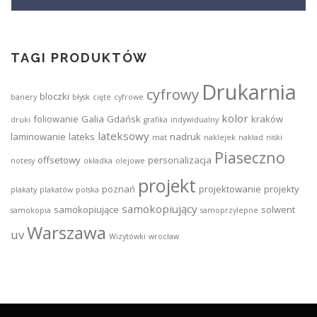
TAGI PRODUKTÓW
Drukarnia
cyfrowy
bloczki
banery
błysk
cięte
cyfrowe
kolor
foliowanie
Galia
Gdańsk
kraków
druki
grafika
indywidualny
lateksowy
laminowanie
lateks
nadruk
mat
naklejek
nakład
niski
Piaseczno
offsetowy
personalizacja
notesy
okładka
olejowe
projekt
poznań
projektowanie
projekty
plakaty
plakatów
polska
samokopiujący
samokopiujące
solwent
samokopia
samoprzylepne
Warszawa
uv
Wizytówki
wrocław