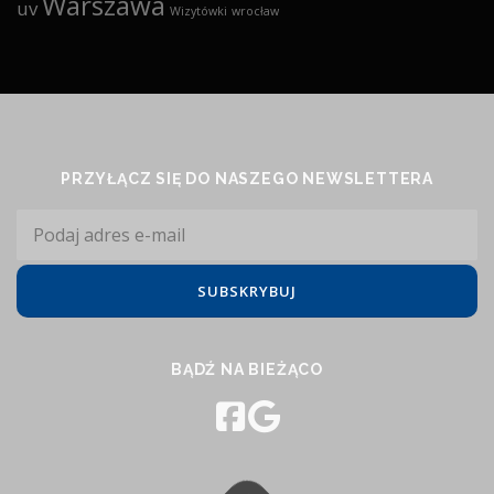
Warszawa
uv
Wizytówki
wrocław
PRZYŁĄCZ SIĘ DO NASZEGO NEWSLETTERA
BĄDŹ NA BIEŻĄCO