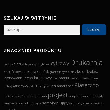
SZUKAJ W WITRYNIE
Szukaj:
ZNACZNIKI PRODUKTU
Drukarnia
cyfrowy
bloczki
banery
błysk
cięte
cyfrowe
kolor
foliowanie
Galia
Gdańsk
kraków
druki
grafika
indywidualny
lateksowy
laminowanie
lateks
nadruk
mat
naklejek
nakład
niski
Piaseczno
offsetowy
personalizacja
notesy
okładka
olejowe
projekt
poznań
projektowanie
projekty
plakaty
plakatów
polska
samokopiujący
samokopiujące
solwent
samokopia
samoprzylepne