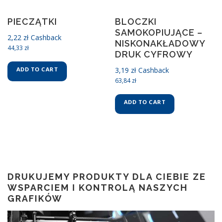
PIECZĄTKI
BLOCZKI
SAMOKOPIUJĄCE –
2,22
zł
Cashback
NISKONAKŁADOWY
44,33
zł
DRUK CYFROWY
3,19
zł
Cashback
ADD TO CART
63,84
zł
ADD TO CART
DRUKUJEMY PRODUKTY DLA CIEBIE ZE
WSPARCIEM I KONTROLĄ NASZYCH
GRAFIKÓW