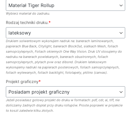
Wybierz materiał do zadruku.
Rodzaj techniki druku.
*
Drukiem solwentowym wykonujem nadruk na: banerach laminowanych,
papierach Blue Back, Citylight, banerach BlockOut, siatkach Mesh, foliach
samoprzylepnych, Foliach okiennych One Way Vision. Druk UV stosujemy do
nadruku na banerach powlekanych, banerach obustronnych, foliach
samoprzylepnych, płytach pvw oraz dibond. Drukiem lateksowym
wykonujemy nadruki na papierach posterowych, foliach samoprzylepnych,
foliach wylewanych, foliach backlight, fototapety, płótno (canvas).
Projekt graficzny
*
Jeżeli posiadasz gotowy projekt do druku w formatach: pdf, cdr, ai, tiff, nie
doliczamy żadnych dopłat przy druku rollupów. Proste poprawki w projekcie
to koszt zaledwie kilku złotych.