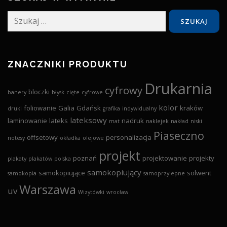
Szukaj:
ZNACZNIKI PRODUKTU
Drukarnia
cyfrowy
bloczki
banery
błysk
cięte
cyfrowe
kolor
foliowanie
Galia
Gdańsk
kraków
druki
grafika
indywidualny
lateksowy
laminowanie
lateks
nadruk
mat
naklejek
nakład
niski
Piaseczno
offsetowy
personalizacja
notesy
okładka
olejowe
projekt
poznań
projektowanie
projekty
plakaty
plakatów
polska
samokopiujący
samokopiujące
solwent
samokopia
samoprzylepne
Warszawa
uv
Wizytówki
wrocław