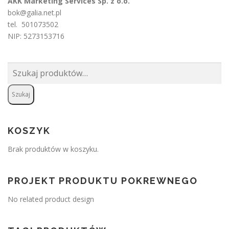
AKK Marketing Services Sp. z o.o.
bok@galia.net.pl
tel. 501073502
NIP: 5273153716
Szukaj:
Szukaj
KOSZYK
Brak produktów w koszyku.
PROJEKT PRODUKTU POKREWNEGO
No related product design