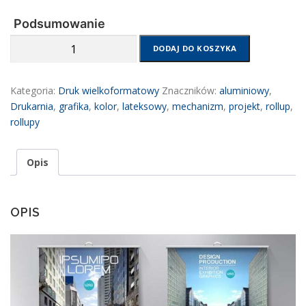
Podsumowanie
ilość
DODAJ DO KOSZYKA
Rollupy
Kategoria:
Druk wielkoformatowy
Znaczników:
aluminiowy
,
Drukarnia
,
grafika
,
kolor
,
lateksowy
,
mechanizm
,
projekt
,
rollup
,
rollupy
Opis
OPIS