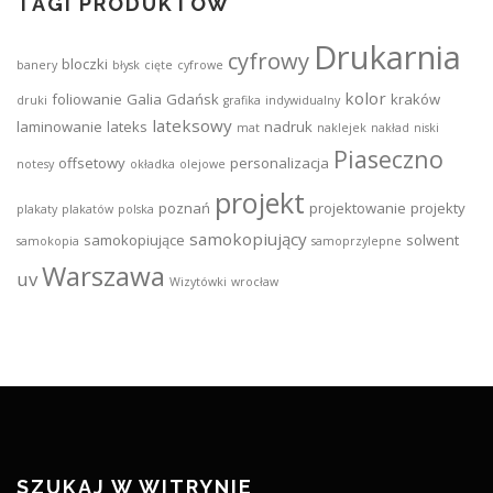
TAGI PRODUKTÓW
Drukarnia
cyfrowy
bloczki
banery
błysk
cięte
cyfrowe
kolor
foliowanie
Galia
Gdańsk
kraków
druki
grafika
indywidualny
lateksowy
laminowanie
lateks
nadruk
mat
naklejek
nakład
niski
Piaseczno
offsetowy
personalizacja
notesy
okładka
olejowe
projekt
poznań
projektowanie
projekty
plakaty
plakatów
polska
samokopiujący
samokopiujące
solwent
samokopia
samoprzylepne
Warszawa
uv
Wizytówki
wrocław
SZUKAJ W WITRYNIE