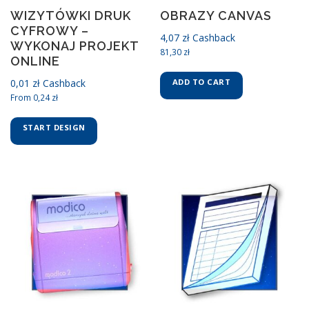
WIZYTÓWKI DRUK
OBRAZY CANVAS
CYFROWY –
4,07
zł
Cashback
WYKONAJ PROJEKT
81,30
zł
ONLINE
0,01
zł
Cashback
ADD TO CART
From
0,24
zł
START DESIGN