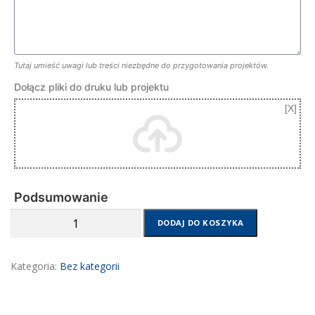
Tutaj umieść uwagi lub treści niezbędne do przygotowania projektów.
Dołącz pliki do druku lub projektu
Podsumowanie
ilość
DODAJ DO KOSZYKA
Ulotki
-
druk
Kategoria:
Bez kategorii
offsetowy