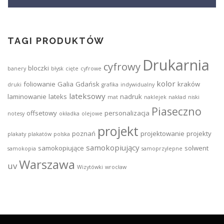
TAGI PRODUKTÓW
Drukarnia
cyfrowy
bloczki
banery
błysk
cięte
cyfrowe
kolor
foliowanie
Galia
Gdańsk
kraków
druki
grafika
indywidualny
lateksowy
laminowanie
lateks
nadruk
mat
naklejek
nakład
niski
Piaseczno
offsetowy
personalizacja
notesy
okładka
olejowe
projekt
poznań
projektowanie
projekty
plakaty
plakatów
polska
samokopiujący
samokopiujące
solwent
samokopia
samoprzylepne
Warszawa
uv
Wizytówki
wrocław