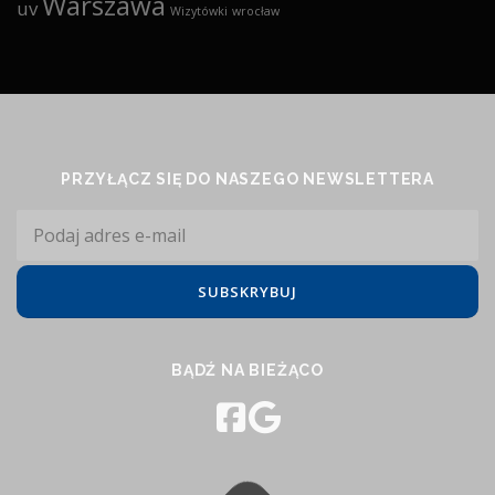
Warszawa
uv
Wizytówki
wrocław
PRZYŁĄCZ SIĘ DO NASZEGO NEWSLETTERA
BĄDŹ NA BIEŻĄCO