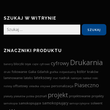
SZUKAJ W WITRYNIE
Szukaj:
ZNACZNIKI PRODUKTU
Drukarnia
cyfrowy
bloczki
banery
błysk
cięte
cyfrowe
kolor
foliowanie
Galia
Gdańsk
kraków
druki
grafika
indywidualny
lateksowy
laminowanie
lateks
nadruk
mat
naklejek
nakład
niski
Piaseczno
offsetowy
personalizacja
notesy
okładka
olejowe
projekt
poznań
projektowanie
projekty
plakaty
plakatów
polska
samokopiujący
samokopiujące
solwent
samokopia
samoprzylepne