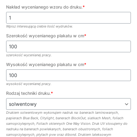
Nakład wycenianego wzoru do druku.
*
Wpisz interesującą ciebie ilość wydruków.
Szerokość wycenianego plakatu w cm
*
szerokość wycenianej pracy.
Wysokość wycenianego plakatu w cm
*
wysokość wycenianej pracy.
Rodzaj techniki druku.
*
Drukiem solwentowym wykonujem nadruk na: banerach laminowanych,
papierach Blue Back, Citylight, banerach BlockOut, siatkach Mesh, foliach
samoprzylepnych, Foliach okiennych One Way Vision. Druk UV stosujemy do
nadruku na banerach powlekanych, banerach obustronnych, foliach
samoprzylepnych, płytach pvw oraz dibond. Drukiem lateksowym