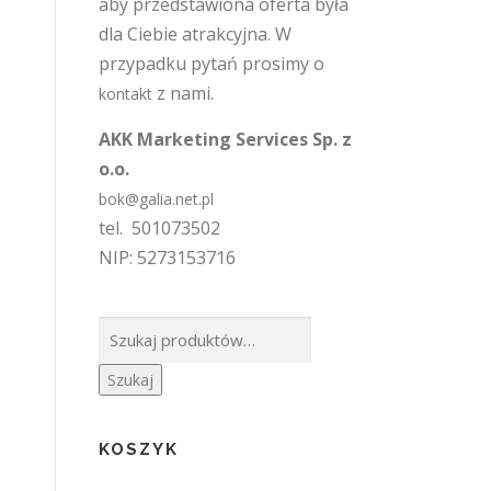
aby przedstawiona oferta była
dla Ciebie atrakcyjna. W
przypadku pytań prosimy o
z nami.
kontakt
AKK Marketing Services Sp. z
o.o.
bok@galia.net.pl
tel. 501073502
NIP: 5273153716
Szukaj:
Szukaj
KOSZYK