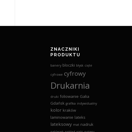
ZNACZNIKI
PRODUKTU
bloczki
banery
błysk
cięte
cyfrowy
cyfrowe
Drukarnia
foliowanie
Galia
druki
Gdańsk
grafika
indywidualny
kolor
kraków
laminowanie
lateks
lateksowy
nadruk
mat
naklejek
nakład
niski
notesy