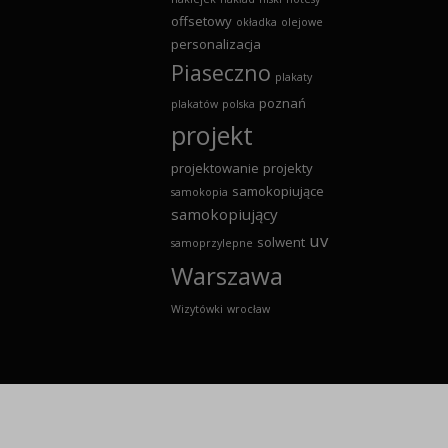
offsetowy
okładka
olejowe
personalizacja
Piaseczno
plakaty
poznań
plakatów
polska
projekt
projektowanie
projekty
samokopiujące
samokopia
samokopiujący
uv
solwent
samoprzylepne
Warszawa
Wizytówki
wrocław