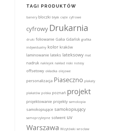
TAGI PRODUKTÓW
bloczki
banery
błysk
cięte
cyfrowe
Drukarnia
cyfrowy
foliowanie
Galia
Gdańsk
druki
grafika
kolor
kraków
indywidualny
lateksowy
laminowanie
lateks
mat
nadruk
naklejek
nakład
niski
notesy
offsetowy
okładka
olejowe
Piaseczno
personalizacja
plakaty
projekt
poznań
plakatów
polska
projektowanie
projekty
samokopia
samokopiujący
samokopiujące
uv
solwent
samoprzylepne
Warszawa
Wizytówki
wrocław