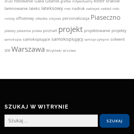
kolor
foliowanie
Galia
Gdańsk
kraków
druki
grafika
indywidualny
lateksowy
laminowanie
lateks
nadruk
mat
naklejek
nakład
niski
Piaseczno
offsetowy
personalizacja
notesy
okładka
olejowe
projekt
poznań
projektowanie
projekty
plakaty
plakatów
polska
samokopiujący
samokopiujące
solwent
samokopia
samoprzylepne
Warszawa
uv
Wizytówki
wrocław
SZUKAJ W WITRYNIE
Szukaj: