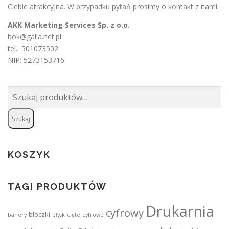
Ciebie atrakcyjna. W przypadku pytań prosimy o
kontakt
z nami.
AKK Marketing Services Sp. z o.o.
bok@galia.net.pl
tel. 501073502
NIP: 5273153716
Szukaj:
Szukaj
KOSZYK
TAGI PRODUKTÓW
Drukarnia
cyfrowy
bloczki
banery
błysk
cięte
cyfrowe