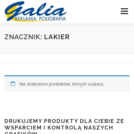
Przejdź
do
Menu
treści
OFERTA
PRODUKTY
SKLEP
DRUKARNIA
ZNACZNIK:
LAKIER
PRODUKCJA
POMOC
MOJE KONTO
KONTAKT
Nie znaleziono produktów, których szukasz.
DRUKUJEMY PRODUKTY DLA CIEBIE ZE
WSPARCIEM I KONTROLĄ NASZYCH