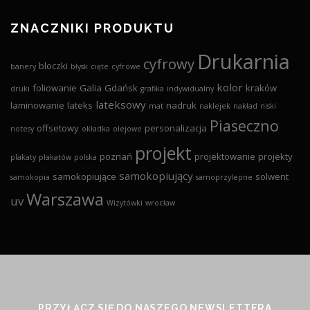
ZNACZNIKI PRODUKTU
Drukarnia
cyfrowy
bloczki
banery
błysk
cięte
cyfrowe
kolor
foliowanie
Galia
Gdańsk
kraków
druki
grafika
indywidualny
lateksowy
laminowanie
lateks
nadruk
mat
naklejek
nakład
niski
Piaseczno
offsetowy
personalizacja
notesy
okładka
olejowe
projekt
poznań
projektowanie
projekty
plakaty
plakatów
polska
samokopiujący
samokopiujące
solwent
samokopia
samoprzylepne
Warszawa
uv
Wizytówki
wrocław
PRZYŁĄCZ SIĘ DO NASZEGO NEWSLETTERA