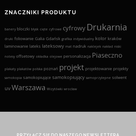
ZNACZNIKI PRODUKTU
Drukarnia
cyfrowy
bloczki
banery
błysk
cięte
cyfrowe
kolor
foliowanie
Galia
Gdańsk
kraków
druki
grafika
indywidualny
lateksowy
laminowanie
lateks
nadruk
mat
naklejek
nakład
niski
Piaseczno
offsetowy
personalizacja
notesy
okładka
olejowe
projekt
poznań
projektowanie
projekty
plakaty
plakatów
polska
samokopiujący
samokopiujące
solwent
samokopia
samoprzylepne
Warszawa
uv
Wizytówki
wrocław
PRZYŁĄCZ SIĘ DO NASZEGO NEWSLETTERA