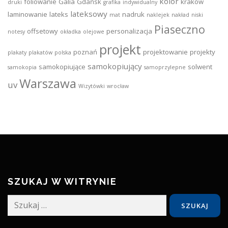
kolor
foliowanie
Galia
Gdańsk
kraków
druki
grafika
indywidualny
lateksowy
laminowanie
lateks
nadruk
mat
naklejek
nakład
niski
Piaseczno
offsetowy
personalizacja
notesy
okładka
olejowe
projekt
poznań
projektowanie
projekty
plakaty
plakatów
polska
samokopiujący
samokopiujące
solwent
samokopia
samoprzylepne
Warszawa
uv
Wizytówki
wrocław
SZUKAJ W WITRYNIE
Szukaj: