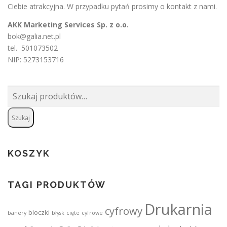
Ciebie atrakcyjna. W przypadku pytań prosimy o
kontakt
z nami.
AKK Marketing Services Sp. z o.o.
bok@galia.net.pl
tel. 501073502
NIP: 5273153716
Szukaj:
Szukaj
KOSZYK
TAGI PRODUKTÓW
Drukarnia
cyfrowy
bloczki
banery
błysk
cięte
cyfrowe