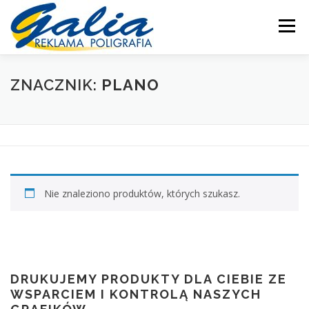
Przejdź
do
Menu
treści
OFERTA
PRODUKTY
SKLEP
DRUKARNIA
ZNACZNIK:
PLANO
PRODUKCJA
POMOC
MOJE KONTO
KONTAKT
Nie znaleziono produktów, których szukasz.
DRUKUJEMY PRODUKTY DLA CIEBIE ZE
WSPARCIEM I KONTROLĄ NASZYCH