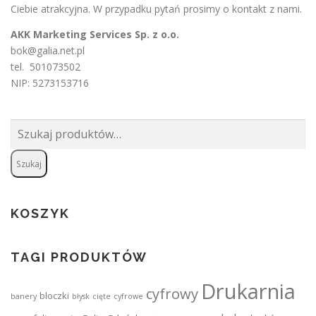
Ciebie atrakcyjna. W przypadku pytań prosimy o
kontakt
z nami.
AKK Marketing Services Sp. z o.o.
bok@galia.net.pl
tel. 501073502
NIP: 5273153716
Szukaj:
Szukaj
KOSZYK
TAGI PRODUKTÓW
Drukarnia
cyfrowy
bloczki
banery
błysk
cięte
cyfrowe