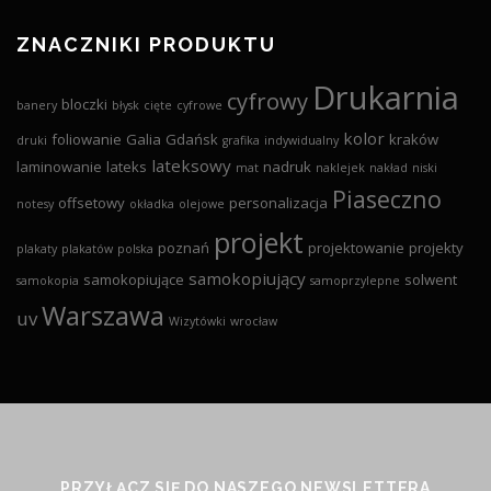
ZNACZNIKI PRODUKTU
Drukarnia
cyfrowy
bloczki
banery
błysk
cięte
cyfrowe
kolor
foliowanie
Galia
Gdańsk
kraków
druki
grafika
indywidualny
lateksowy
laminowanie
lateks
nadruk
mat
naklejek
nakład
niski
Piaseczno
offsetowy
personalizacja
notesy
okładka
olejowe
projekt
poznań
projektowanie
projekty
plakaty
plakatów
polska
samokopiujący
samokopiujące
solwent
samokopia
samoprzylepne
Warszawa
uv
Wizytówki
wrocław
PRZYŁĄCZ SIĘ DO NASZEGO NEWSLETTERA