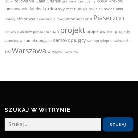
kolor
foliowanie
Galia
Gdańsk
kraków
druki
grafika
indywidualny
lateksowy
laminowanie
lateks
nadruk
mat
naklejek
nakład
niski
Piaseczno
offsetowy
personalizacja
notesy
okładka
olejowe
projekt
poznań
projektowanie
projekty
plakaty
plakatów
polska
samokopiujący
samokopiujące
solwent
samokopia
samoprzylepne
Warszawa
uv
Wizytówki
wrocław
SZUKAJ W WITRYNIE
Szukaj: