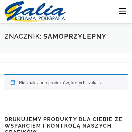
Przejdź
do
Menu
treści
OFERTA
PRODUKTY
SKLEP
DRUKARNIA
ZNACZNIK:
SAMOPRZYLEPNY
PRODUKCJA
POMOC
MOJE KONTO
KONTAKT
Nie znaleziono produktów, których szukasz.
DRUKUJEMY PRODUKTY DLA CIEBIE ZE
WSPARCIEM I KONTROLĄ NASZYCH