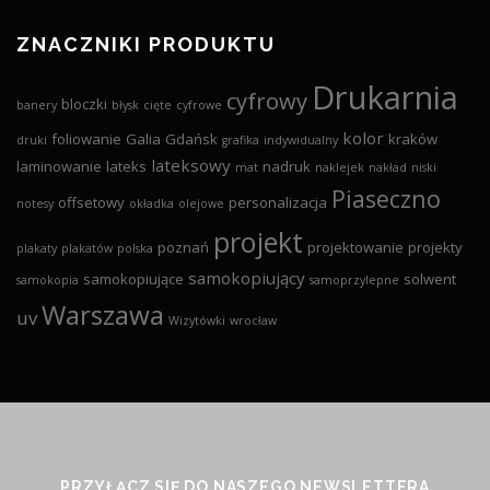
ZNACZNIKI PRODUKTU
Drukarnia
cyfrowy
bloczki
banery
błysk
cięte
cyfrowe
kolor
foliowanie
Galia
Gdańsk
kraków
druki
grafika
indywidualny
lateksowy
laminowanie
lateks
nadruk
mat
naklejek
nakład
niski
Piaseczno
offsetowy
personalizacja
notesy
okładka
olejowe
projekt
poznań
projektowanie
projekty
plakaty
plakatów
polska
samokopiujący
samokopiujące
solwent
samokopia
samoprzylepne
Warszawa
uv
Wizytówki
wrocław
PRZYŁĄCZ SIĘ DO NASZEGO NEWSLETTERA