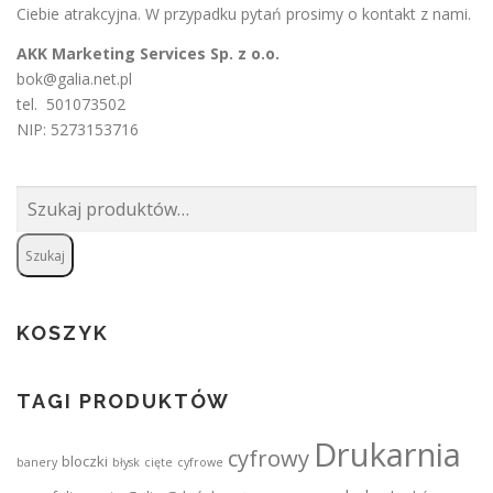
Ciebie atrakcyjna. W przypadku pytań prosimy o
kontakt
z nami.
AKK Marketing Services Sp. z o.o.
bok@galia.net.pl
tel. 501073502
NIP: 5273153716
Szukaj:
Szukaj
KOSZYK
TAGI PRODUKTÓW
Drukarnia
cyfrowy
bloczki
banery
błysk
cięte
cyfrowe