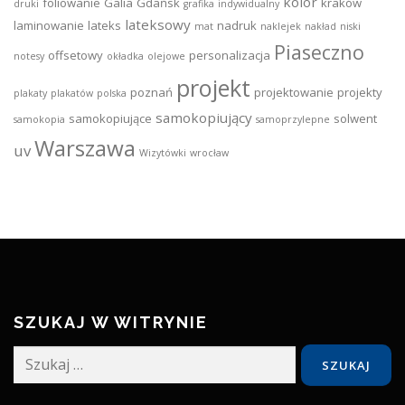
kolor
foliowanie
Galia
Gdańsk
kraków
druki
grafika
indywidualny
lateksowy
laminowanie
lateks
nadruk
mat
naklejek
nakład
niski
Piaseczno
offsetowy
personalizacja
notesy
okładka
olejowe
projekt
poznań
projektowanie
projekty
plakaty
plakatów
polska
samokopiujący
samokopiujące
solwent
samokopia
samoprzylepne
Warszawa
uv
Wizytówki
wrocław
SZUKAJ W WITRYNIE
Szukaj: