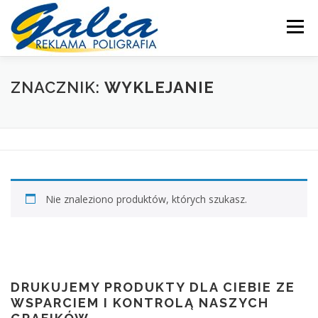
Przejdź
do
Menu
treści
OFERTA
PRODUKTY
SKLEP
DRUKARNIA
ZNACZNIK:
WYKLEJANIE
PRODUKCJA
POMOC
MOJE KONTO
KONTAKT
Nie znaleziono produktów, których szukasz.
DRUKUJEMY PRODUKTY DLA CIEBIE ZE
WSPARCIEM I KONTROLĄ NASZYCH