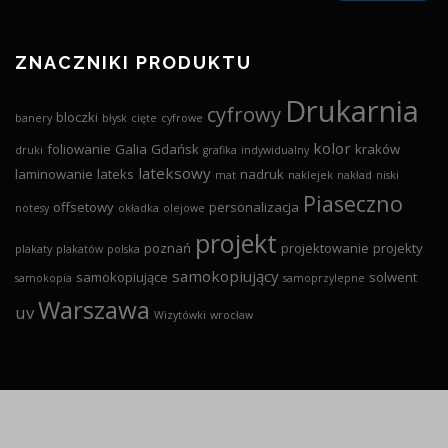
ZNACZNIKI PRODUKTU
Drukarnia
cyfrowy
bloczki
banery
błysk
cięte
cyfrowe
kolor
foliowanie
Galia
Gdańsk
kraków
druki
grafika
indywidualny
lateksowy
laminowanie
lateks
nadruk
mat
naklejek
nakład
niski
Piaseczno
offsetowy
personalizacja
notesy
okładka
olejowe
projekt
poznań
projektowanie
projekty
plakaty
plakatów
polska
samokopiujący
samokopiujące
solwent
samokopia
samoprzylepne
Warszawa
uv
Wizytówki
wrocław