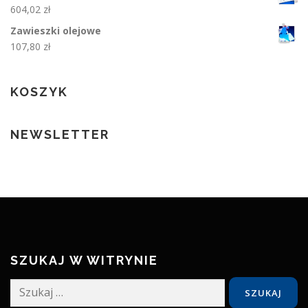
604,02
zł
Zawieszki olejowe
107,80
zł
KOSZYK
NEWSLETTER
SZUKAJ W WITRYNIE
Szukaj: