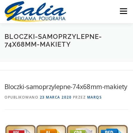
Przejdź
do
Menu
treści
OFERTA
PRODUKTY
SKLEP
DRUKARNIA
BLOCZKI-SAMOPRZYLEPNE-
74X68MM-MAKIETY
PRODUKCJA
POMOC
MOJE KONTO
KONTAKT
Bloczki-samoprzylepne-74x68mm-makiety
OPUBLIKOWANO
23 MARCA 2020
PRZEZ
MARQS