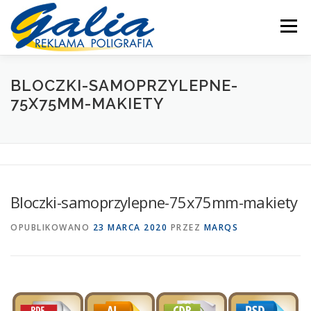
Przejdź
do
Menu
treści
OFERTA
PRODUKTY
SKLEP
DRUKARNIA
BLOCZKI-SAMOPRZYLEPNE-
75X75MM-MAKIETY
PRODUKCJA
POMOC
MOJE KONTO
KONTAKT
Bloczki-samoprzylepne-75x75mm-makiety
OPUBLIKOWANO
23 MARCA 2020
PRZEZ
MARQS