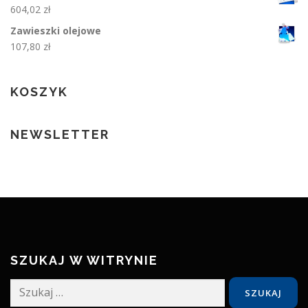
604,02
zł
Zawieszki olejowe
107,80
zł
KOSZYK
NEWSLETTER
SZUKAJ W WITRYNIE
Szukaj: