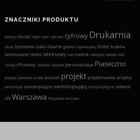
ZNACZNIKI PRODUKTU
Drukarnia
cyfrowy
bloczki
banery
błysk
cięte
cyfrowe
kolor
foliowanie
Galia
Gdańsk
kraków
druki
grafika
indywidualny
lateksowy
laminowanie
lateks
nadruk
mat
naklejek
nakład
niski
Piaseczno
offsetowy
personalizacja
notesy
okładka
olejowe
projekt
poznań
projektowanie
projekty
plakaty
plakatów
polska
samokopiujący
samokopiujące
solwent
samokopia
samoprzylepne
Warszawa
uv
Wizytówki
wrocław