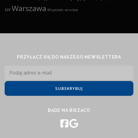
Warszawa
uv
Wizytówki
wrocław
PRZYŁĄCZ SIĘ DO NASZEGO NEWSLETTERA
BĄDŹ NA BIEŻĄCO