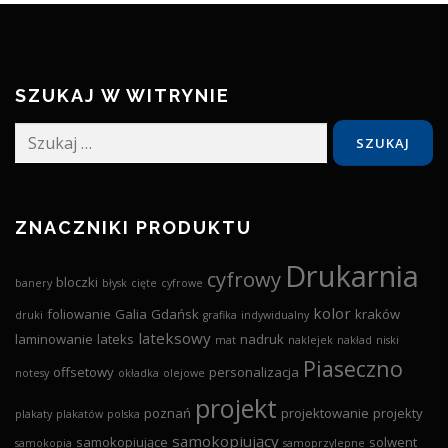
SZUKAJ W WITRYNIE
Szukaj:
ZNACZNIKI PRODUKTU
Drukarnia
cyfrowy
bloczki
banery
błysk
cięte
cyfrowe
kolor
foliowanie
Galia
Gdańsk
kraków
druki
grafika
indywidualny
lateksowy
laminowanie
lateks
nadruk
mat
naklejek
nakład
niski
Piaseczno
offsetowy
personalizacja
notesy
okładka
olejowe
projekt
poznań
projektowanie
projekty
plakaty
plakatów
polska
samokopiujący
samokopiujące
solwent
samokopia
samoprzylepne