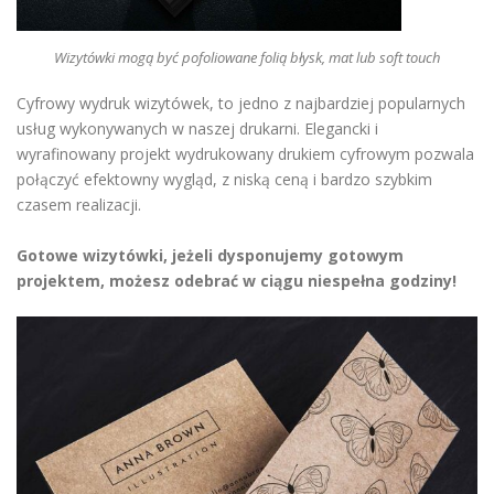
Wizytówki mogą być pofoliowane folią błysk, mat lub soft touch
Cyfrowy wydruk wizytówek, to jedno z najbardziej popularnych
usług wykonywanych w naszej drukarni. Elegancki i
wyrafinowany projekt wydrukowany drukiem cyfrowym pozwala
połączyć efektowny wygląd, z niską ceną i bardzo szybkim
czasem realizacji.
Gotowe wizytówki, jeżeli dysponujemy gotowym
projektem, możesz odebrać w ciągu niespełna godziny!