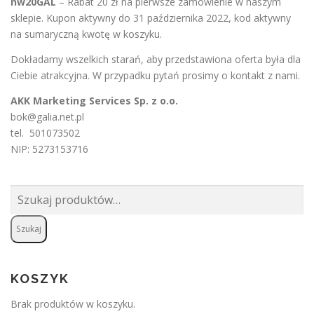
nw20GAL
– Rabat 20 zł na pierwsze zamówienie w naszym
sklepie. Kupon aktywny do 31 października 2022, kod aktywny
na sumaryczną kwotę w koszyku.
Dokładamy wszelkich starań, aby przedstawiona oferta była dla
Ciebie atrakcyjna. W przypadku pytań prosimy o
kontakt
z nami.
AKK Marketing Services Sp. z o.o.
bok@galia.net.pl
tel. 501073502
NIP: 5273153716
Szukaj:
Szukaj
KOSZYK
Brak produktów w koszyku.