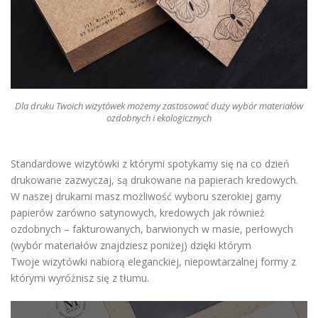
Dla druku Twoich wizytówek możemy zastosować duży wybór materiałów
ozdobnych i ekologicznych
Standardowe wizytówki z którymi spotykamy się na co dzień
drukowane zazwyczaj, są drukowane na papierach kredowych.
W naszej drukarni masz możliwość wyboru szerokiej gamy
papierów zarówno satynowych, kredowych jak również
ozdobnych – fakturowanych, barwionych w masie, perłowych
(wybór materiałów znajdziesz poniżej) dzięki którym
Twoje wizytówki nabiorą eleganckiej, niepowtarzalnej formy z
którymi wyróżnisz się z tłumu.