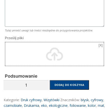
Tutaj umieść uwagi lub treści niezbędne do przygotowania projektów.
Prześlij pliki
Podsumowanie
ilość
DODAJ DO KOSZYKA
Wizytówki
cyfrowe
Kategorie:
Druk cyfrowy
,
Wizytówki
Znaczników:
błysk
,
cyfrowy
,
czarnobiałe
,
Drukarnia
,
eko
,
ekologiczne
,
foliowanie
,
kolor
,
mat
,